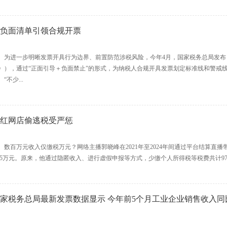
负面清单引领合规开票
进一步明晰发票开具行为边界、前置防范涉税风险，今年4月，国家税务总局发布
》），通过“正面引导＋负面禁止”的形式，为纳税人合规开具发票划定标准线和警戒
不少...
红网店偷逃税受严惩
百万元收入仅缴税万元？网络主播郭晓峰在2021年至2024年间通过平台结算直播
.35万元。原来，他通过隐匿收入、进行虚假申报等方式，少缴个人所得税等税费共计97.74万
家税务总局最新发票数据显示 今年前5个月工业企业销售收入同比