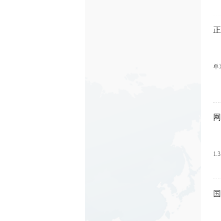
正
为
单
“
网
数
1
国