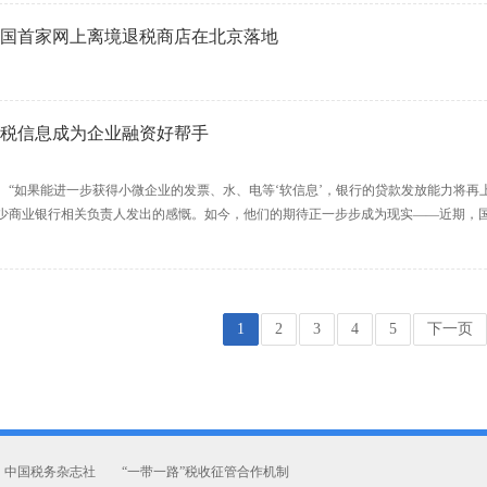
国首家网上离境退税商店在北京落地
税信息成为企业融资好帮手
如果能进一步获得小微企业的发票、水、电等‘软信息’，银行的贷款发放能力将再
少商业银行相关负责人发出的感慨。如今，他们的期待正一步步成为现实——近期，国家
1
2
3
4
5
下一页
中国税务杂志社
“一带一路”税收征管合作机制